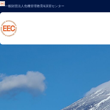
内
一般財団法人危機管理教育&演習センター
容
を
ス
キ
ッ
プ